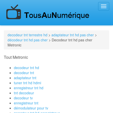
Toggl
navig
decodeur tnt terrestre hd
>
adaptateur tnt hd pas cher
>
décodeur tnt hd pas cher
> Decodeur tnt hd pas cher
Metronic
Tout Metronic
decodeur tnt hd
decodeur tnt
adaptateur tnt
tuner tnt hd hdmi
enregistreur tnt hd
tnt decodeur
decodeur tv
enregistreur tnt
démodulateur pour tv