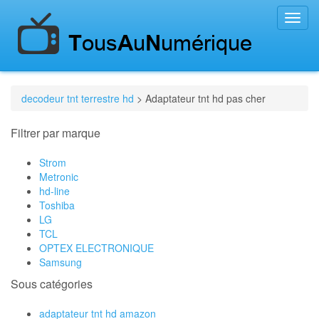
Toggl
navig
decodeur tnt terrestre hd
> Adaptateur tnt hd pas cher
Filtrer par marque
Strom
Metronic
hd-line
Toshiba
LG
TCL
OPTEX ELECTRONIQUE
Samsung
Sous catégories
adaptateur tnt hd amazon