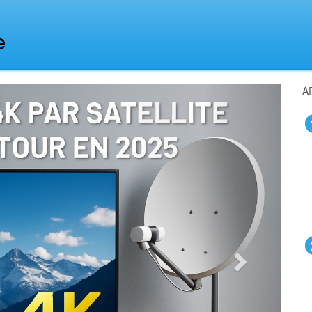
Next
A