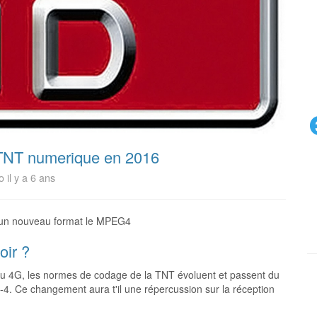
TNT numerique en 2016
 il y a 6 ans
 un nouveau format le MPEG4
oir ?
eau 4G, les normes de codage de la TNT évoluent et passent du
. Ce changement aura t'il une répercussion sur la réception