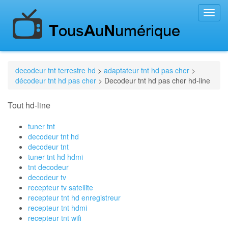
Toggl
navig
decodeur tnt terrestre hd
>
adaptateur tnt hd pas cher
>
décodeur tnt hd pas cher
> Decodeur tnt hd pas cher hd-line
Tout hd-line
tuner tnt
decodeur tnt hd
decodeur tnt
tuner tnt hd hdmi
tnt decodeur
decodeur tv
recepteur tv satellite
recepteur tnt hd enregistreur
recepteur tnt hdmi
recepteur tnt wifi