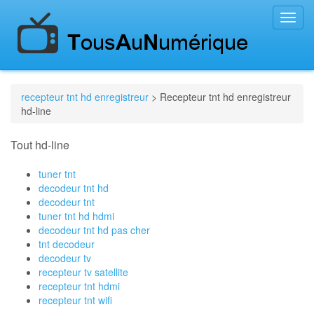
Toggl
navig
recepteur tnt hd enregistreur
> Recepteur tnt hd enregistreur
hd-line
Tout hd-line
tuner tnt
decodeur tnt hd
decodeur tnt
tuner tnt hd hdmi
decodeur tnt hd pas cher
tnt decodeur
decodeur tv
recepteur tv satellite
recepteur tnt hdmi
recepteur tnt wifi