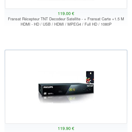
119.00 €
Fransat Récepteur TNT Decodeur Satellite - + Fransat Carte +1.5 M
HDMI - HD / USB / HDMI / MPEG4 / Full HD / 1080P
119.90 €